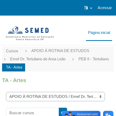
Ir para o conteúdo principal
...
Acessar
Página inicial
APOIO À ROTINA DE ESTUDOS
Cursos
Emef Dr. Tertuliano de Area Leão
PEB II - Tertuliano
TA - Artes
TA - Artes
Categorias de Cursos
Buscar cursos