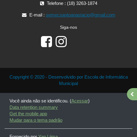
Telefone : (18) 3263-1874
E-mail :
semecsantoanastacio@gmail.com
Siga-nos
Copyright © 2020 - Desenvolvido por Escola de Informática
Municipal
Ope
Você ainda não se identificou. (
Acessar
)
Data retention summary
Get the mobile app
Mudar para o tema padrão
Fornecido por
Yan Liima