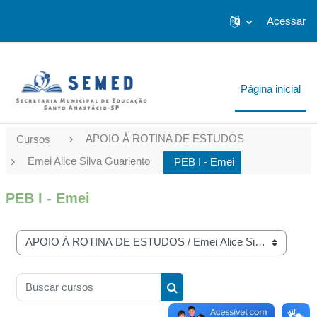
Ir para o conteúdo principal
...
Acessar
Página inicial
APOIO À ROTINA DE ESTUDOS
Cursos
Emei Alice Silva Guariento
PEB I - Emei
PEB I - Emei
Categorias de Cursos
Buscar cursos
Buscar cursos