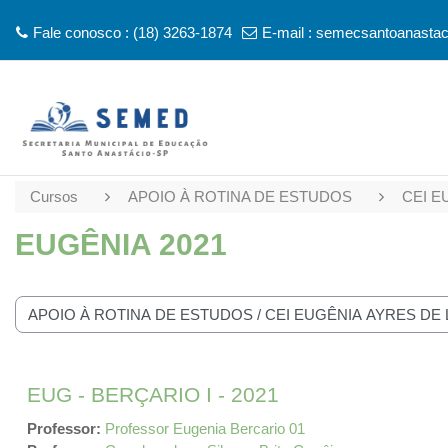
Ir para o conteúdo principal
...
Fale conosco : (18) 3263-1874
E-mail :
semecsantoanasta
Cursos
APOIO À ROTINA DE ESTUDOS
CEI E
EUGÊNIA 2021
ias de Cursos
EUG - BERÇARIO I - 2021
Professor:
Professor Eugenia Bercario 01